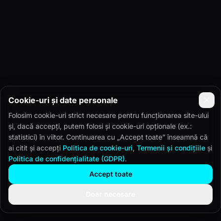
Cookie-uri și date personale
Folosim cookie-uri strict necesare pentru funcționarea site-ului
și, dacă accepți, putem folosi și cookie-uri opționale (ex.:
statistici) în viitor. Continuarea cu „Accept toate” înseamnă că
ai citit și accepți
Politica de cookie-uri
,
Termenii și condițiile
și
Politica de confidențialitate (GDPR)
.
Accept toate
Doar necesare